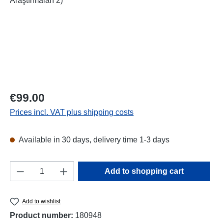
Regular price:
€99.00
Prices incl. VAT plus shipping costs
Available in 30 days, delivery time 1-3 days
Product Quantity: Enter the desired amount o
Add to shopping cart
Add to wishlist
Product number:
180948