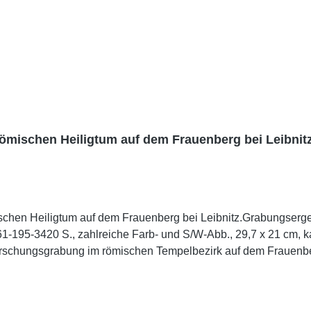
römischen Heiligtum auf dem Frauenberg bei Leibnit
schen Heiligtum auf dem Frauenberg bei Leibnitz.Grabungserge
195-3420 S., zahlreiche Farb- und S/W-Abb., 29,7 x 21 cm, kar
rschungsgrabung im römischen Tempelbezirk auf dem Frauenberg
 spätantiken Zerstörungsgrube, in der sich neben zahlreichen Vot
, ein zugehöriger Altar, unzählige Kleinfunde, Münzen und vi
achbeiträge aus den Bereichen Numismatik, Archäobotanik, Arch