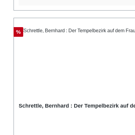
Rabatt
%
Schrettle, Bernhard : Der Tempelbezirk auf d