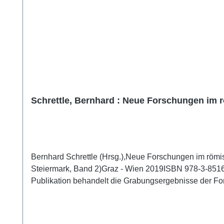
Schrettle, Bernhard : Neue Forschungen im 
Bernhard Schrettle (Hrsg.),Neue Forschungen im römi
Steiermark, Band 2)Graz - Wien 2019ISBN 978-3-85161-
Publikation behandelt die Grabungsergebnisse der Fo
bis 2016 stattfand. Die sensationellen Funde aus einer
nahezu ganz erhaltene Marmorstatue des Gottes Merkur
Bedeutung diskutiert. Zahlreiche wissenschaftliche F