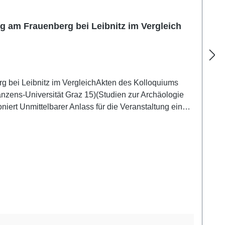
ng am Frauenberg bei Leibnitz im Vergleich
rg bei Leibnitz im VergleichAkten des Kolloquiums
anzens-Universität Graz 15)(Studien zur Archäologie
ert Unmittelbarer Anlass für die Veranstaltung eines
rg bei Leibnitz im Spätherbst 2014 gemacht wurden.
neuer Forschungen zum Frauenberg, eingebettet in ein
um ein Vielfaches erhöht. Die bequeme und immer wieder
forschung viele Fragen quasi von selbst lösen würden,
en und des Weiteren für die Forschung zur Verfügung zu