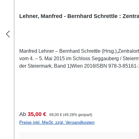
Lehner, Manfred - Bernhard Schrettle : Zent
Manfred Lehner – Bernhard Schrettle (Hrsg.),Zentralo
vom 4. – 5. Mai 2015 im Schloss Seggauberg / Steierma
der Steiermark, Band 1)Wien 2016ISBN 978-3-85161-163
Fachkolloquiums Anfang Mai 2015 waren die Funde, d
Vor allem angesichts mehrerer Kalksteinstatuetten von
weiteres interdisziplinär darzustellendes Vergleichsu
als Forderung an die Archäologie formulierte Hoffnung
hat sich jedoch nicht bestätigt. Viel eher tauchen we
stellen ein Kolloquium mit anschließender Publikation 
Verkaufspreis:
Regulärer Preis:
Ab
35,00 €
69,00 €
(49.28% gespart)
Preise inkl. MwSt. zzgl. Versandkosten