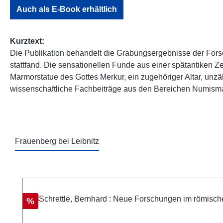
Auch als E-Book erhältlich
Kurztext:
Die Publikation behandelt die Grabungsergebnisse der Fors
stattfand. Die sensationellen Funde aus einer spätantiken Ze
Marmorstatue des Gottes Merkur, ein zugehöriger Altar, unz
wissenschaftliche Fachbeiträge aus den Bereichen Numismati
Frauenberg bei Leibnitz
Produktgalerie überspringen
Rabatt
%