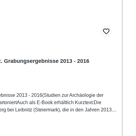
z. Grabungsergebnisse 2013 - 2016
bnisse 2013 - 2016(Studien zur Archäologie der
toniertAuch als E-Book erhältlich Kurztext:Die
 bei Leibnitz (Steiermark), die in den Jahren 2013
iven für die hier verehrte Muttergöttin auch eine
eles mehr befanden, werden beschrieben und ihre
äozoologie, Metallurgie, Geologie und Epigraphik