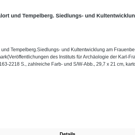
ralort und Tempelberg. Siedlungs- und Kultentwicklu
rt und Tempelberg.Siedlungs- und Kultentwicklung am Frauenbe
rk(Veröffentlichungen des Instituts für Archäologie der Karl-Fr
-2218 S., zahlreiche Farb- und S/W-Abb., 29,7 x 21 cm, kartoni
ie bei der Ausgrabung im römischen Tempelbezirk am Frauenbe
 Muttergöttinnen erschien eine intensive Diskussion alter und 
mfeld, angebracht. Mittlerweile hat sich die Anzahl der Funde 
, dass sich durch das bloße Fortschreiten archäologischer Feld
itere, neue und oft auch unbequeme Fragen auf, die zu diskutier
der Beiträge noch immer das geeignetste Mittel darstellt.
Details