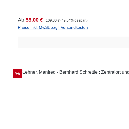
ergänzen die Publikation.
Verkaufspreis:
Regulärer Preis:
Ab
55,00 €
109,00 €
(49.54% gespart)
Preise inkl. MwSt. zzgl. Versandkosten
Rabatt
%