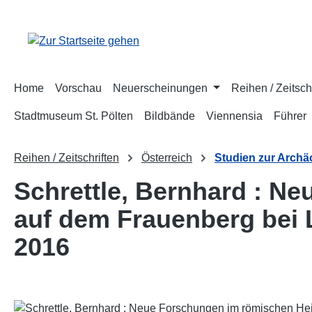
m Hauptinhalt springen
Zur Suche springen
Zur Hauptnavigation springen
Home
Vorschau
Neuerscheinungen
Reihen / Zeitsch
Stadtmuseum St. Pölten
Bildbände
Viennensia
Führer
Reihen / Zeitschriften
Österreich
Studien zur Archä
Schrettle, Bernhard : N
auf dem Frauenberg bei 
2016
Bildergalerie überspringen