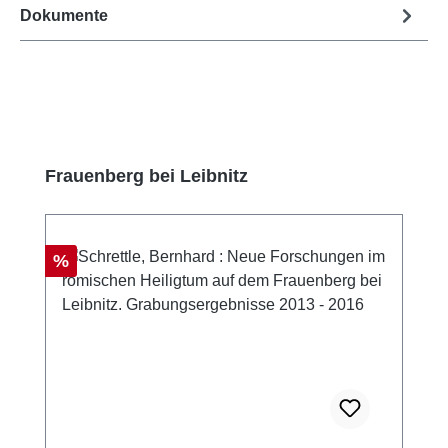
Dokumente
Produktgalerie überspringen
Frauenberg bei Leibnitz
Rabatt
%