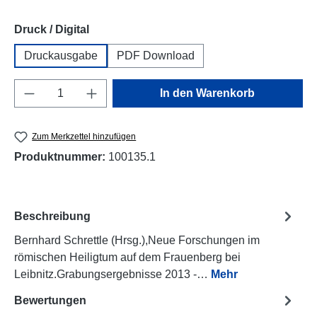
auswählen
Druck / Digital
Druckausgabe
PDF Download
Produkt Anzahl: Gib den gewünschten Wert e
In den Warenkorb
Zum Merkzettel hinzufügen
Produktnummer:
100135.1
Beschreibung
Bernhard Schrettle (Hrsg.),Neue Forschungen im
römischen Heiligtum auf dem Frauenberg bei
Leibnitz.Grabungsergebnisse 2013 -…
Mehr
Bewertungen