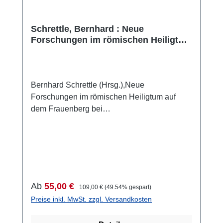
Schrettle, Bernhard : Neue
Forschungen im römischen Heiligtum
auf dem Frauenberg bei Leibnitz.
Grabungsergebnisse 2013 - 2016
Bernhard Schrettle (Hrsg.),Neue
Forschungen im römischen Heiligtum auf
dem Frauenberg bei
Leibnitz.Grabungsergebnisse 2013 -
2016(Studien zur Archäologie der Steiermark,
Band 2)Graz - Wien 2019ISBN 978-3-85161-
195-3420 S., zahlreiche Farb- und S/W-Abb.,
29,7 x 21 cm, kartoniertAuch als E-Book
erhältlich Kurztext:Die Publikation behandelt
Verkaufspreis:
Regulärer Preis:
Ab
55,00 €
109,00 €
(49.54% gespart)
die Grabungsergebnisse der
Preise inkl. MwSt. zzgl. Versandkosten
Forschungsgrabung im römischen
Tempelbezirk auf dem Frauenberg bei