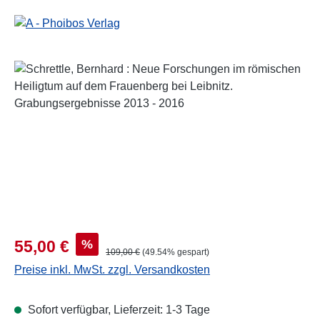
Bildergalerie überspringen
Verkaufspreis:
%
55,00 €
Regulärer Preis:
109,00 €
(49.54% gespart)
Preise inkl. MwSt. zzgl. Versandkosten
Sofort verfügbar, Lieferzeit: 1-3 Tage