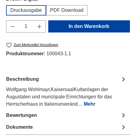
Druckausgabe
PDF Download
Produkt Anzahl: Gib den gewünschten Wert e
In den Warenkorb
Zum Merkzettel hinzufügen
Produktnummer:
100043-1.1
Beschreibung
Wolfgang Wohlmayr,KaisersaalKultanlagen der
Augustalen und munizipale Einrichtungen für das
Herrscherhaus in Italienunveränd…
Mehr
Bewertungen
Dokumente