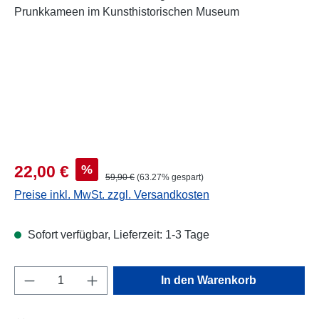
Verkaufspreis:
%
22,00 €
Regulärer Preis:
59,90 €
(63.27% gespart)
Preise inkl. MwSt. zzgl. Versandkosten
Sofort verfügbar, Lieferzeit: 1-3 Tage
Produkt Anzahl: Gib den gewünschten Wert e
In den Warenkorb