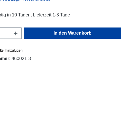
tig in 10 Tagen, Lieferzeit 1-3 Tage
Anzahl: Gib den gewünschten Wert ein oder
In den Warenkorb
tel hinzufügen
mmer:
460021-3