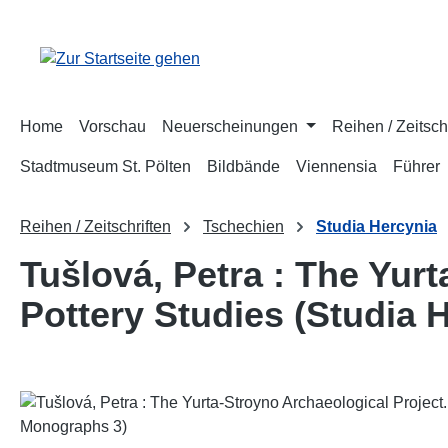
m Hauptinhalt springen
Zur Suche springen
Zur Hauptnavigation springen
Home
Vorschau
Neuerscheinungen
Reihen / Zeitsch
Stadtmuseum St. Pölten
Bildbände
Viennensia
Führer
Reihen / Zeitschriften
Tschechien
Studia Hercynia
Tušlová, Petra : The Yur
Pottery Studies (Studia 
Bildergalerie überspringen