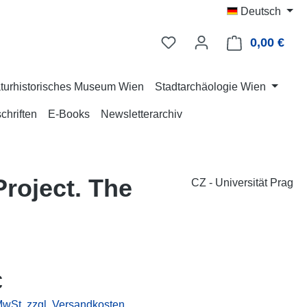
Deutsch
0,00 €
Ware
turhistorisches Museum Wien
Stadtarchäologie Wien
chriften
E-Books
Newsletterarchiv
Project. The
CZ - Universität Prag
eis:
€
 MwSt. zzgl. Versandkosten