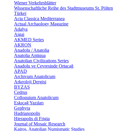
Wiener Verkehrsblätter
Wissenschaftliche Reihe des Stadtmuseums St. Pölten
Türkei
Acta Classica Mediterranea
Actual Archaology Magazine
Adalya
Aigai
AKMED Series
AKRON
Anadolu / Anatolia
Anatolia Antiqua
Anatolian Civilizations Series
Anadolu ve Çevresinde Ortaçağ
APAD
Archivum Anatolicum
Arkeoloji Dergisi
BYZAS
Cedrus
Colloquium Anatolicum
Eskıçağ Yazıları
Gephyra
Hadrianopolis
Hierapolis di Frigia
Journal of Mosaic Research
Kairos. Anatolian Numismatic Studies