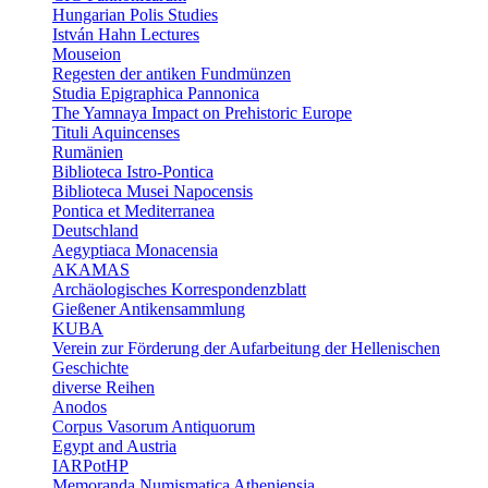
Hungarian Polis Studies
István Hahn Lectures
Mouseion
Regesten der antiken Fundmünzen
Studia Epigraphica Pannonica
The Yamnaya Impact on Prehistoric Europe
Tituli Aquincenses
Rumänien
Biblioteca Istro-Pontica
Biblioteca Musei Napocensis
Pontica et Mediterranea
Deutschland
Aegyptiaca Monacensia
AKAMAS
Archäologisches Korrespondenzblatt
Gießener Antikensammlung
KUBA
Verein zur Förderung der Aufarbeitung der Hellenischen
Geschichte
diverse Reihen
Anodos
Corpus Vasorum Antiquorum
Egypt and Austria
IARPotHP
Memoranda Numismatica Atheniensia