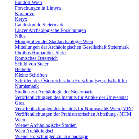
Fundort Wien
Forschungen in Limyra
Karanovo
Keryx
Landeskunde Steiermark
Linzer Archäologische Forschungen
Nilus
Monografien der Stadtarchäologie Wien
Mitteilungen der Archäologischen Gesellschaft Steiermark
Phoibos Humanities Series
Römisches Österreich
Schild von Steier
Beihefte
Kleine Schriften
Schriften der Österreichischen Forschungsgesellschaft für
Numismatik
Studien zur Archäologie der Steiermark
Veröffentlichungen des Instituts für Antike der Universität
Graz
Veröffentlichungen des Instituts für Numismatik Wien (VIN)
Veröffentlichungen der Prähististorischen Abteilung / NHM
Wien
Wiener Archäologische Studien
Wien Archäologisch
Wiener Forschungen zur Archäologie