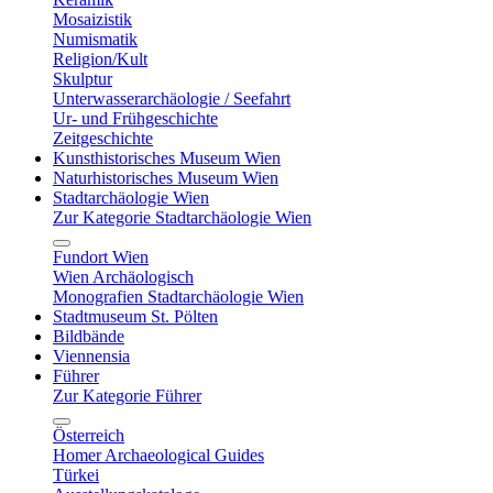
Mosaizistik
Numismatik
Religion/Kult
Skulptur
Unterwasserarchäologie / Seefahrt
Ur- und Frühgeschichte
Zeitgeschichte
Kunsthistorisches Museum Wien
Naturhistorisches Museum Wien
Stadtarchäologie Wien
Zur Kategorie Stadtarchäologie Wien
Fundort Wien
Wien Archäologisch
Monografien Stadtarchäologie Wien
Stadtmuseum St. Pölten
Bildbände
Viennensia
Führer
Zur Kategorie Führer
Österreich
Homer Archaeological Guides
Türkei