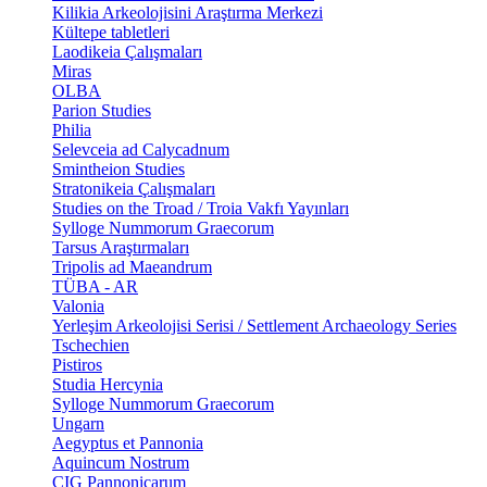
Kilikia Arkeolojisini Araştırma Merkezi
Kültepe tabletleri
Laodikeia Çalışmaları
Miras
OLBA
Parion Studies
Philia
Selevceia ad Calycadnum
Smintheion Studies
Stratonikeia Çalışmaları
Studies on the Troad / Troia Vakfı Yayınları
Sylloge Nummorum Graecorum
Tarsus Araştırmaları
Tripolis ad Maeandrum
TÜBA - AR
Valonia
Yerleşim Arkeolojisi Serisi / Settlement Archaeology Series
Tschechien
Pistiros
Studia Hercynia
Sylloge Nummorum Graecorum
Ungarn
Aegyptus et Pannonia
Aquincum Nostrum
CIG Pannonicarum