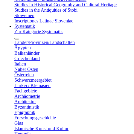
Studies in Historical Geography and Cultural Heritage
Studies in the Antiquities of Stobi
Slowenien
Inscriptiones Latinae Sloveniae
Systematik
Zur Kategorie Systematik
Länder/Provinzen/Landschaften
Ägypten
Balkanländer
Griechenland
Italien
Naher Osten
Österreich
Schwarzmeergebiet
Türkei / Kleinasien
Fachgebiete
Archäometrie
Architektur
Byzantinistik
Epigraphik
Forschungsgeschichte
Glas
Islamische Kunst und Kultur
Keramik