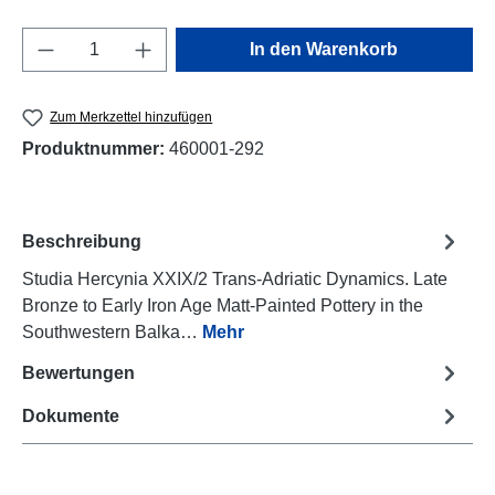
Produkt Anzahl: Gib den gewünschten Wert e
In den Warenkorb
Zum Merkzettel hinzufügen
Produktnummer:
460001-292
Beschreibung
Studia Hercynia XXIX/2 Trans-Adriatic Dynamics. Late
Bronze to Early Iron Age Matt-Painted Pottery in the
Southwestern Balka…
Mehr
Bewertungen
Dokumente