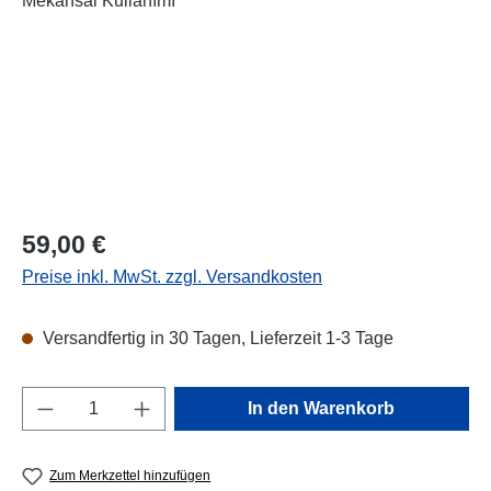
Regulärer Preis:
59,00 €
Preise inkl. MwSt. zzgl. Versandkosten
Versandfertig in 30 Tagen, Lieferzeit 1-3 Tage
Produkt Anzahl: Gib den gewünschten Wert e
In den Warenkorb
Zum Merkzettel hinzufügen