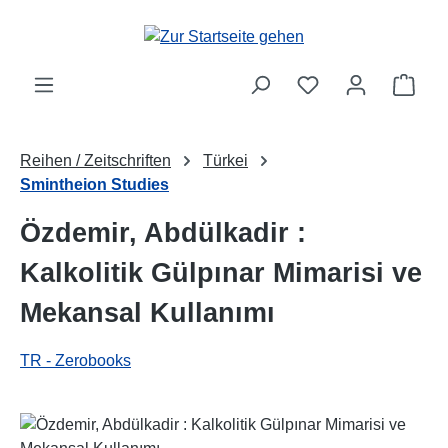
Zum Hauptinhalt springen
Ware
Reihen / Zeitschriften
Türkei
Smintheion Studies
Özdemir, Abdülkadir :
Kalkolitik Gülpınar Mimarisi ve
Mekansal Kullanımı
TR - Zerobooks
Bildergalerie überspringen