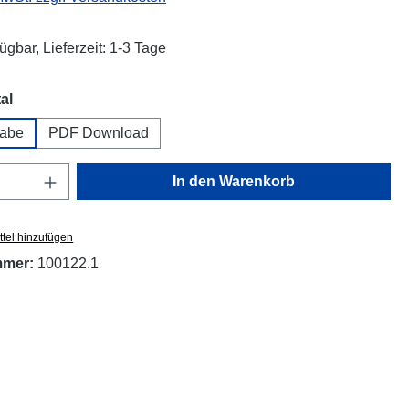
ügbar, Lieferzeit: 1-3 Tage
auswählen
al
abe
PDF Download
Anzahl: Gib den gewünschten Wert ein oder
In den Warenkorb
tel hinzufügen
mmer:
100122.1