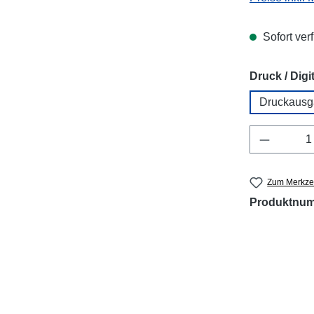
Sofort verf
Druck / Digit
Druckausg
Produkt 
Zum Merkzet
Produktnu