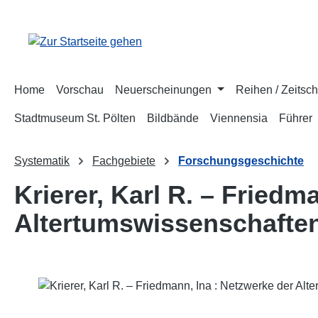
m Hauptinhalt springen
Zur Suche springen
Zur Hauptnavigation springen
Home
Vorschau
Neuerscheinungen
Reihen / Zeitsch
Stadtmuseum St. Pölten
Bildbände
Viennensia
Führer
Systematik
Fachgebiete
Forschungsgeschichte
Krierer, Karl R. – Friedm
Altertumswissenschaften
Bildergalerie überspringen