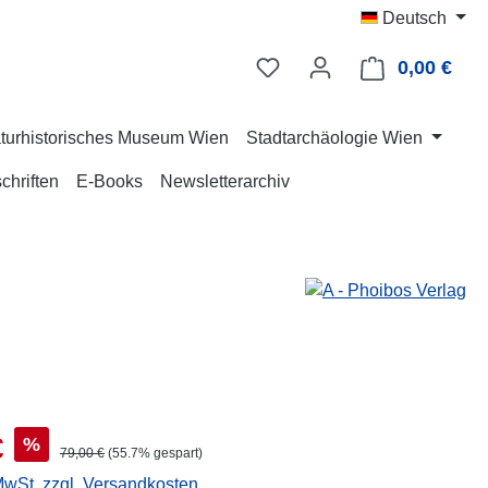
Deutsch
0,00 €
Ware
turhistorisches Museum Wien
Stadtarchäologie Wien
chriften
E-Books
Newsletterarchiv
s:
€
%
Regulärer Preis:
79,00 €
(55.7% gespart)
 MwSt. zzgl. Versandkosten