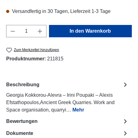
Versandfertig in 30 Tagen, Lieferzeit 1-3 Tage
Produkt Anzahl: Gib den gewünschten Wert e
In den Warenkorb
Zum Merkzettel hinzufügen
Produktnummer:
211815
Beschreibung
Georgia Kokkorou-Alevra – Irini Poupaki – Alexis
Efstathopoulos,Ancient Greek Quarries. Work and
Space organisation, quarryi…
Mehr
Bewertungen
Dokumente