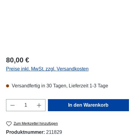
Regulärer Preis:
80,00 €
Preise inkl. MwSt. zzgl. Versandkosten
Versandfertig in 30 Tagen, Lieferzeit 1-3 Tage
Produkt Anzahl: Gib den gewünschten Wert e
In den Warenkorb
Zum Merkzettel hinzufügen
Produktnummer:
211829