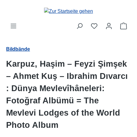
Zum Hauptinhalt springen
Ware
Bildbände
Karpuz, Haşim – Feyzi Şimşek
– Ahmet Kuş – Ibrahim Dıvarcı
: Dünya Mevlevîhâneleri:
Fotoğraf Albümü = The
Mevlevi Lodges of the World
Photo Album