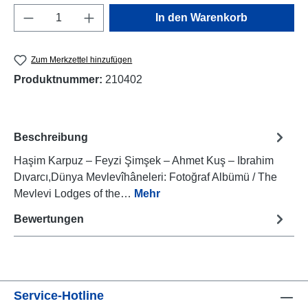
Produkt Anzahl: Gib den gewünschten Wert e
In den Warenkorb
Zum Merkzettel hinzufügen
Produktnummer:
210402
Beschreibung
Haşim Karpuz – Feyzi Şimşek – Ahmet Kuş – Ibrahim
Dıvarcı,Dünya Mevlevîhâneleri: Fotoğraf Albümü / The
Mevlevi Lodges of the…
Mehr
Bewertungen
Service-Hotline