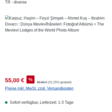
TR - diverse
Bildergalerie überspringen
Verkaufspreis:
%
55,00 €
Regulärer Preis:
80,00 €
(31.25% gespart)
Preise inkl. MwSt. zzgl. Versandkosten
Sofort verfügbar, Lieferzeit: 1-3 Tage