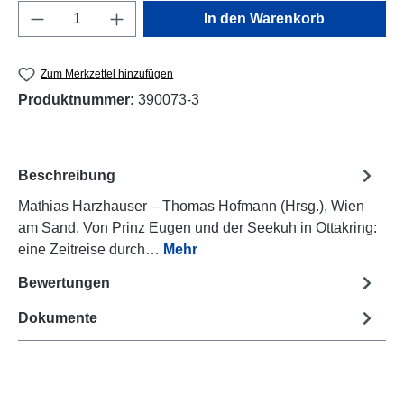
Produkt Anzahl: Gib den gewünschten Wert e
In den Warenkorb
Zum Merkzettel hinzufügen
Produktnummer:
390073-3
Beschreibung
Mathias Harzhauser – Thomas Hofmann (Hrsg.), Wien
am Sand. Von Prinz Eugen und der Seekuh in Ottakring:
eine Zeitreise durch…
Mehr
Bewertungen
Dokumente