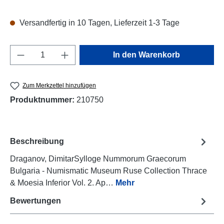
Versandfertig in 10 Tagen, Lieferzeit 1-3 Tage
Produkt Anzahl: Gib den gewünschten Wert e
In den Warenkorb
Zum Merkzettel hinzufügen
Produktnummer:
210750
Beschreibung
Draganov, DimitarSylloge Nummorum Graecorum
Bulgaria - Numismatic Museum Ruse Collection Thrace
& Moesia Inferior Vol. 2. Ap…
Mehr
Bewertungen