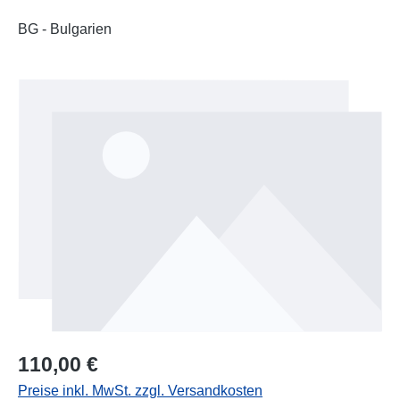
BG - Bulgarien
Bildergalerie überspringen
Regulärer Preis:
110,00 €
Preise inkl. MwSt. zzgl. Versandkosten