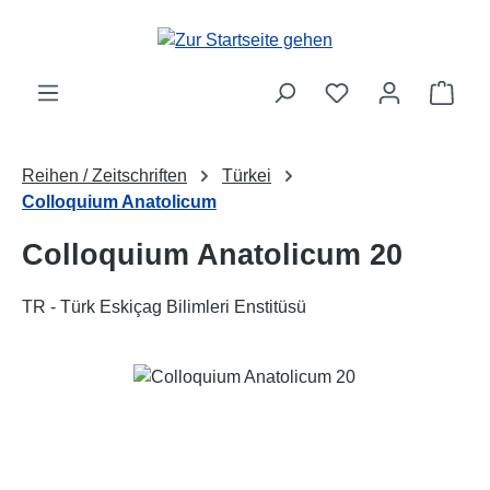
Zum Hauptinhalt springen
Ware
Reihen / Zeitschriften
Türkei
Colloquium Anatolicum
Colloquium Anatolicum 20
TR - Türk Eskiçag Bilimleri Enstitüsü
Bildergalerie überspringen