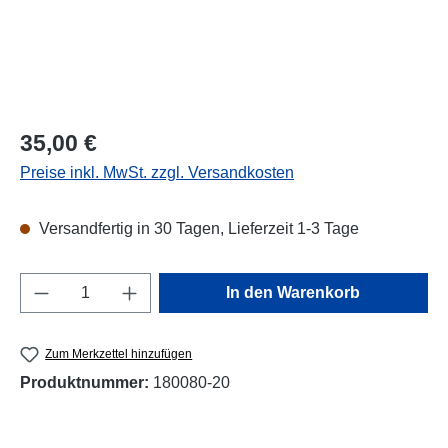
Regulärer Preis:
35,00 €
Preise inkl. MwSt. zzgl. Versandkosten
Versandfertig in 30 Tagen, Lieferzeit 1-3 Tage
Produkt Anzahl: Gib den gewünschten Wert e
In den Warenkorb
Zum Merkzettel hinzufügen
Produktnummer:
180080-20