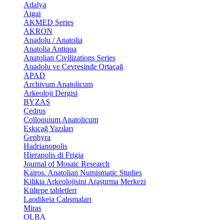
Adalya
Aigai
AKMED Series
AKRON
Anadolu / Anatolia
Anatolia Antiqua
Anatolian Civilizations Series
Anadolu ve Çevresinde Ortaçağ
APAD
Archivum Anatolicum
Arkeoloji Dergisi
BYZAS
Cedrus
Colloquium Anatolicum
Eskıçağ Yazıları
Gephyra
Hadrianopolis
Hierapolis di Frigia
Journal of Mosaic Research
Kairos. Anatolian Numismatic Studies
Kilikia Arkeolojisini Araştırma Merkezi
Kültepe tabletleri
Laodikeia Çalışmaları
Miras
OLBA