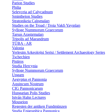
Parion Studies
Philia
Selevceia ad Calycadnum
Smintheion Studies
Stratonikeia Çalışmaları
Studies on the Troad / Troia Vakfı Yayınları
Sylloge Nummorum Graecorum
Tarsus Araştırmaları
Tripolis ad Maeandrum
TÜBA - AR
Valonia
Yerleşim Arkeolojisi Serisi / Settlement Archaeology Series
Tschechien
Pistiros
Studia Hercynia
Sylloge Nummorum Graecorum
Ungarn
Aegyptus et Pannonia
Aquincum Nostrum
CIG Pannonicarum
Hungarian Polis Studies
István Hahn Lectures
Mouseion
Regesten der antiken Fundmünzen
Studia Epigraphica Pannonica