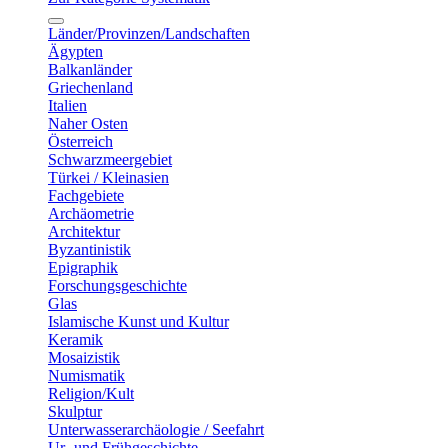
Länder/Provinzen/Landschaften
Ägypten
Balkanländer
Griechenland
Italien
Naher Osten
Österreich
Schwarzmeergebiet
Türkei / Kleinasien
Fachgebiete
Archäometrie
Architektur
Byzantinistik
Epigraphik
Forschungsgeschichte
Glas
Islamische Kunst und Kultur
Keramik
Mosaizistik
Numismatik
Religion/Kult
Skulptur
Unterwasserarchäologie / Seefahrt
Ur- und Frühgeschichte