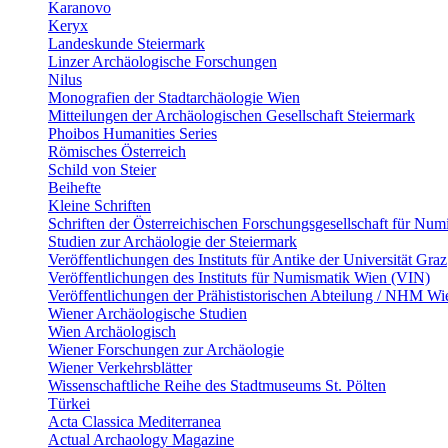
Karanovo
Keryx
Landeskunde Steiermark
Linzer Archäologische Forschungen
Nilus
Monografien der Stadtarchäologie Wien
Mitteilungen der Archäologischen Gesellschaft Steiermark
Phoibos Humanities Series
Römisches Österreich
Schild von Steier
Beihefte
Kleine Schriften
Schriften der Österreichischen Forschungsgesellschaft für Num
Studien zur Archäologie der Steiermark
Veröffentlichungen des Instituts für Antike der Universität Graz
Veröffentlichungen des Instituts für Numismatik Wien (VIN)
Veröffentlichungen der Prähististorischen Abteilung / NHM Wi
Wiener Archäologische Studien
Wien Archäologisch
Wiener Forschungen zur Archäologie
Wiener Verkehrsblätter
Wissenschaftliche Reihe des Stadtmuseums St. Pölten
Türkei
Acta Classica Mediterranea
Actual Archaology Magazine