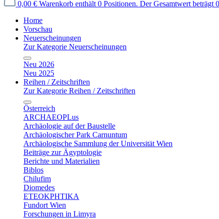
0,00 €
Warenkorb enthält 0 Positionen. Der Gesamtwert beträgt 0
Home
Vorschau
Neuerscheinungen
Zur Kategorie Neuerscheinungen
Neu 2026
Neu 2025
Reihen / Zeitschriften
Zur Kategorie Reihen / Zeitschriften
Österreich
ARCHAEOPLus
Archäologie auf der Baustelle
Archäologischer Park Carnuntum
Archäologische Sammlung der Universität Wien
Beiträge zur Ägyptologie
Berichte und Materialien
Biblos
Chilufim
Diomedes
ETEOKPHTIKA
Fundort Wien
Forschungen in Limyra