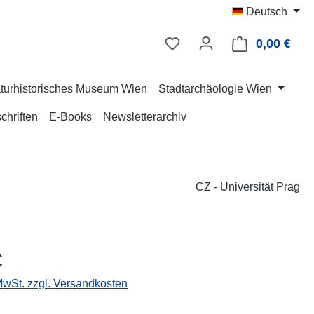
Deutsch
0,00 €
Ware
turhistorisches Museum Wien
Stadtarchäologie Wien
chriften
E-Books
Newsletterarchiv
CZ - Universität Prag
eis:
€
 MwSt. zzgl. Versandkosten