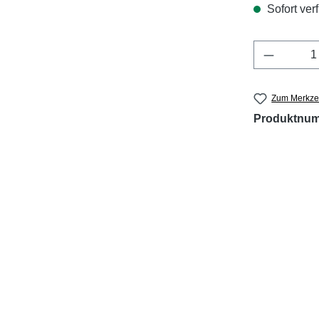
Sofort verf
Produkt 
Zum Merkzet
Produktnu