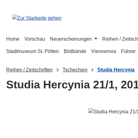
m Hauptinhalt springen
Zur Suche springen
Zur Hauptnavigation springen
Home
Vorschau
Neuerscheinungen
Reihen / Zeitsch
Stadtmuseum St. Pölten
Bildbände
Viennensia
Führer
Reihen / Zeitschriften
Tschechien
Studia Hercynia
Studia Hercynia 21/1, 20
Bildergalerie überspringen