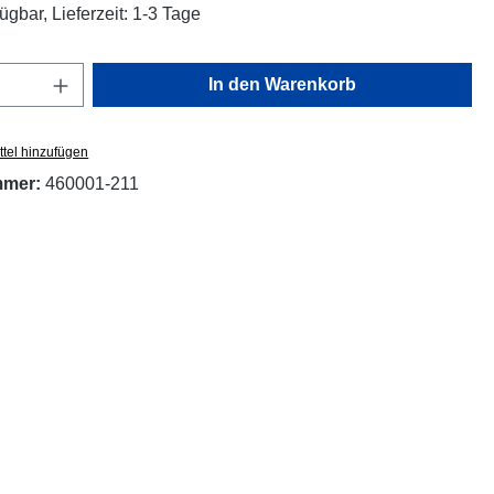
ügbar, Lieferzeit: 1-3 Tage
Anzahl: Gib den gewünschten Wert ein oder
In den Warenkorb
tel hinzufügen
mmer:
460001-211