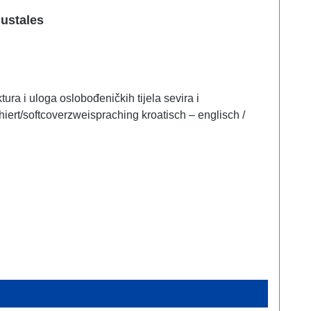
gustales
ura i uloga oslobođeničkih tijela sevira i