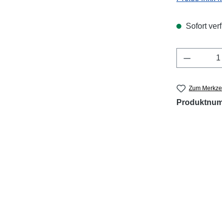
Sofort verf
Produkt 
Zum Merkzet
Produktnu