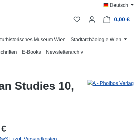
Deutsch
0,00 €
Ware
turhistorisches Museum Wien
Stadtarchäologie Wien
chriften
E-Books
Newsletterarchiv
ean Studies 10,
eis:
 €
 MwSt. zzgl. Versandkosten