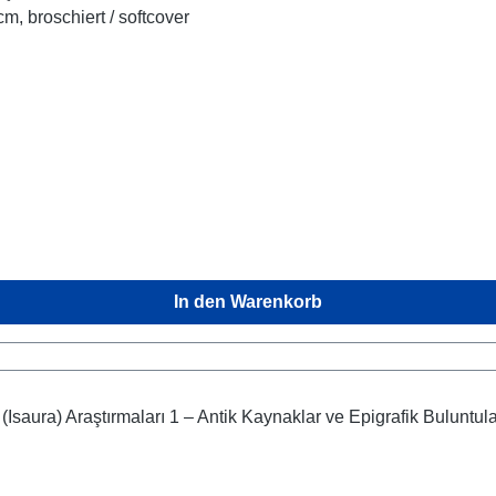
112 S./pp., zahlr. Farbabb./num. colour figs., 27 x 18,5 cm, broschiert / softcover
In den Warenkorb