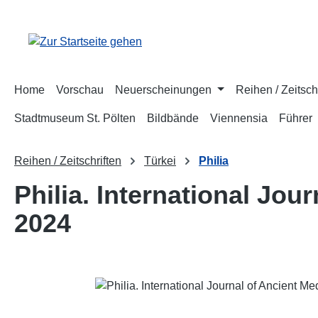
m Hauptinhalt springen
Zur Suche springen
Zur Hauptnavigation springen
Home
Vorschau
Neuerscheinungen
Reihen / Zeitsch
Stadtmuseum St. Pölten
Bildbände
Viennensia
Führer
Reihen / Zeitschriften
Türkei
Philia
Philia. International Jou
2024
Bildergalerie überspringen