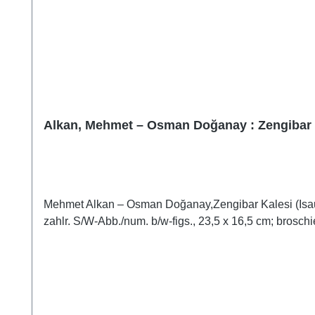
Alkan, Mehmet – Osman Doğanay : Zengibar Kal
Mehmet Alkan – Osman Doğanay,Zengibar Kalesi (Isaura
zahlr. S/W-Abb./num. b/w-figs., 23,5 x 16,5 cm; broschi