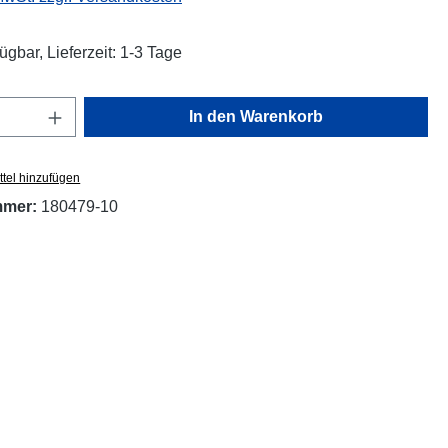
ügbar, Lieferzeit: 1-3 Tage
Anzahl: Gib den gewünschten Wert ein oder
In den Warenkorb
tel hinzufügen
mmer:
180479-10