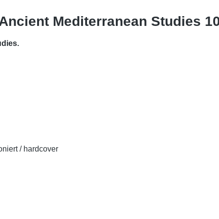
f Ancient Mediterranean Studies 1
udies.
oniert / hardcover