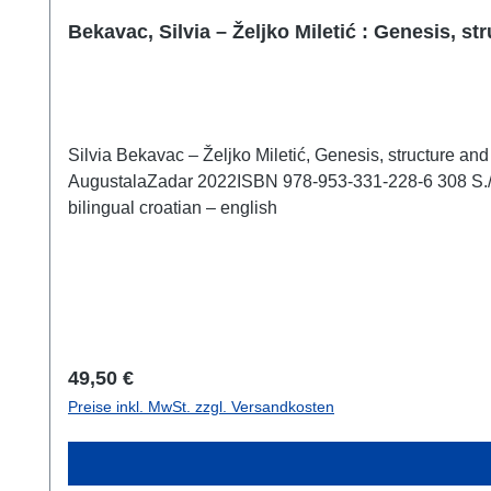
Bekavac, Silvia – Željko Miletić : Genesis, s
Silvia Bekavac – Željko Miletić, Genesis, structure and
AugustalaZadar 2022ISBN 978-953-331-228-6 308 S./pp., Farb- und S/W-Abb./colour and b/w-figs., 27 x 18 cm; broschiert/softcoverzweispraching kroatisch – englisch /
bilingual croatian – english
Regulärer Preis:
49,50 €
Preise inkl. MwSt. zzgl. Versandkosten