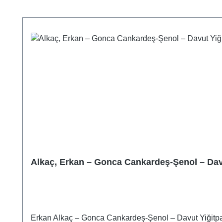
Produktgalerie überspringen
Alkaç, Erkan – Gonca Cankardeş-Şenol – Da
Erkan Alkaç – Gonca Cankardeş-Şenol – Davut Yiğitp