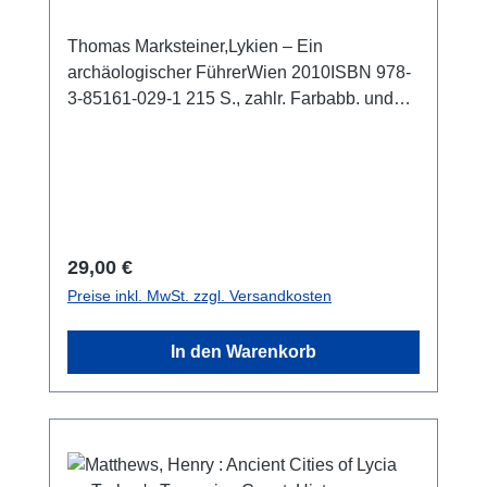
Thomas Marksteiner,Lykien – Ein
archäologischer FührerWien 2010ISBN 978-
3-85161-029-1 215 S., zahlr. Farbabb. und
Pläne, 21,5 x 14 cm; kartoniert
Regulärer Preis:
29,00 €
Preise inkl. MwSt. zzgl. Versandkosten
In den Warenkorb