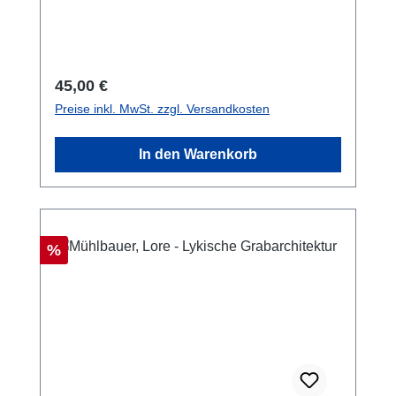
15 cm; broschiert/softcover
Regulärer Preis:
45,00 €
Preise inkl. MwSt. zzgl. Versandkosten
In den Warenkorb
Rabatt
%