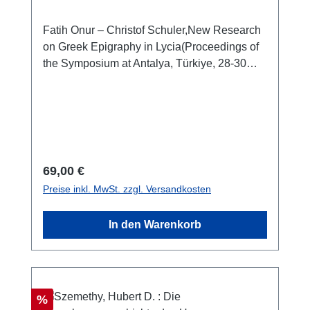
Fatih Onur – Christof Schuler,New Research
on Greek Epigraphy in Lycia(Proceedings of
the Symposium at Antalya, Türkiye, 28-30
March 2022) Istanbul 2024 ISBN 978-625-
98302-1-6XXII + 314 S./pp., zahlr. Farb- und
SW-Abb./num. colour and b/w-figs., 28 x 21,5
cm; kartoniert/hardcover
Regulärer Preis:
69,00 €
Preise inkl. MwSt. zzgl. Versandkosten
In den Warenkorb
Rabatt
%