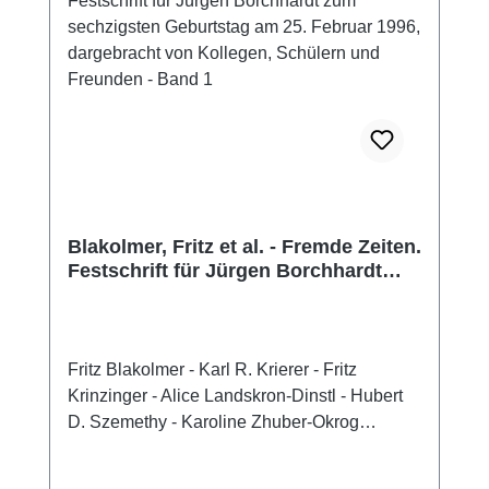
abdecken.
Blakolmer, Fritz et al. - Fremde Zeiten.
Festschrift für Jürgen Borchhardt
zum sechzigsten Geburtstag am 25.
Februar 1996, dargebracht von
Kollegen, Schülern und Freunden -
Band 1
Fritz Blakolmer - Karl R. Krierer - Fritz
Krinzinger - Alice Landskron-Dinstl - Hubert
D. Szemethy - Karoline Zhuber-Okrog
(Hrsg.),Fremde Zeiten. Festschrift für Jürgen
Borchhardt zum sechzigsten Geburtstag am