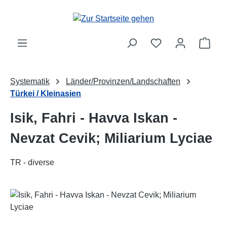
Zum Hauptinhalt springen
Ware
Systematik
Länder/Provinzen/Landschaften
Türkei / Kleinasien
Isik, Fahri - Havva Iskan -
Nevzat Cevik; Miliarium Lyciae
TR - diverse
Bildergalerie überspringen