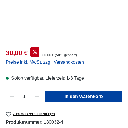
Verkaufspreis:
%
30,00 €
Regulärer Preis:
60,00 €
(50% gespart)
Preise inkl. MwSt. zzgl. Versandkosten
Sofort verfügbar, Lieferzeit: 1-3 Tage
Produkt Anzahl: Gib den gewünschten Wert e
In den Warenkorb
Zum Merkzettel hinzufügen
Produktnummer:
180032-4