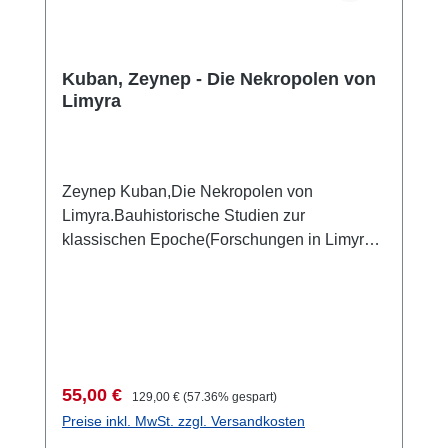
Kuban, Zeynep - Die Nekropolen von
Limyra
Zeynep Kuban,Die Nekropolen von
Limyra.Bauhistorische Studien zur
klassischen Epoche(Forschungen in Limyra
4)Wien 2012 ISBN 978-3-85161-049-9419 S.,
zahlr. S/W-Abb., 9 Faltpläne in
Kartenmappe, 29,7 x 21 cm; kartoniert
Verkaufspreis:
Regulärer Preis:
55,00 €
129,00 €
(57.36% gespart)
Preise inkl. MwSt. zzgl. Versandkosten