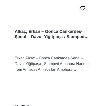
geltenden Antikengesetz 2.4 Die Teilnehmer
der zweiten Expedition 2.4.1 Die
Wissenschafter, deren Mitarbeiter und die
letzten Vorbereitungen 2.4.2 Der Schiffsstab
2.4.3 Das Schiff 2.5 Die Anreise und
Alkaç, Erkan – Gonca Cankardeş-
Errichtung des Expeditionslagers 2.6
Şenol – Davut Yiğitpaşa : Stamped
Wissenschaftliche Arbeiten und die
Amphora Handles from Amisos /
Erforschung von Trysa 2.7 Die Anlage der
Amisos'tan Amphora Mühürleri
Straße 2.8 Die Vorarbeiten für den Transport
2.9 Der Transport der Steine 2.10
Erkan Alkaç – Gonca Cankardeş-Şenol –
Diplomatisches Vorspiel zur Fundteilung
Davut Yiğitpaşa , Stamped Amphora Handles
2.10.1 Die erste Reise nach Adalia 2.10.2 Die
from Amisos / Amisos'tan Amphora
zweite Reise nach Adalia 2.10.3 Die Reise
MühürleriIstanbul 2024ISBN 978-625-8056-
nach Rhodos 2.10.4 Die Reise nach Smyrna
98-3 112 S./pp., zahlr. Farbabb./num. colour
und Konstantinopel 2.11 Der Abschluß der
figs., 27 x 18,5 cm, broschiert / softcover
Transportarbeiten 2.12 Die diplomatischen
Bemühungen in Wien 2.13 Die Fundteilung
2.13.1 Otto Benndorfs Überlegungen zur