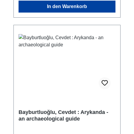
dem Bezirk Kaş, 1 km vom Festland entfernt.
In den Warenkorb
Die Insel liegt an der alten
Mittelmeerhandelsroute und ist etwa 7 km
lang und 1,6 km breit. Auf der Insel Kekova
hat es in jüngster Zeit keine Besiedlung
gegeben. Da die Region sowohl eine
archäologische Stätte als auch ein
besonderes Umweltschutzgebiet ist, sind die
alten Siedlungen auf der Insel gut erhalten.
Obwohl sie heute vor menschlicher
Zerstörung geschützt ist, sind die
zerstörerischen Auswirkungen der Erdbeben,
von denen die Region in der Antike betroffen
war, vor allem in den Küstengebieten der
Insel zu beobachten. Infolgedessen stehen
die Hafenbereiche und Küstenstrukturen der
Bayburtluoğlu, Cevdet : Arykanda -
antiken Küstensiedlungen in der Region
an archaeological guide
Kekova heute etwa zwei Meter unter Wasser.
Auf der Insel, die bisher noch nicht zur Gänze