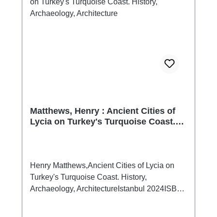
Matthews, Henry : Ancient Cities of
Lycia on Turkey's Turquoise Coast.
History, Archaeology, Architecture
Henry Matthews,Ancient Cities of Lycia on
Turkey's Turquoise Coast. History,
Archaeology, ArchitectureIstanbul 2024ISBN
978-625-8056-84-6280 S./pp., zahlr. Farb-
und S/W-Abb./num. colour and b/w-figs., 23 x