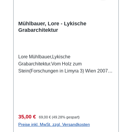
Mühlbauer, Lore - Lykische
Grabarchitektur
Lore Mühlbauer,Lykische
Grabarchitektur.Vom Holz zum
Stein(Forschungen in Limyra 3) Wien 2007
ISBN 978-3-901232-65-7 218 S., 389 Abb.,
29,7 x 21 cm; kartoniertKurzbeschreibung
Verkaufspreis:
Regulärer Preis:
35,00 €
69,00 €
(49.28% gespart)
Preise inkl. MwSt. zzgl. Versandkosten