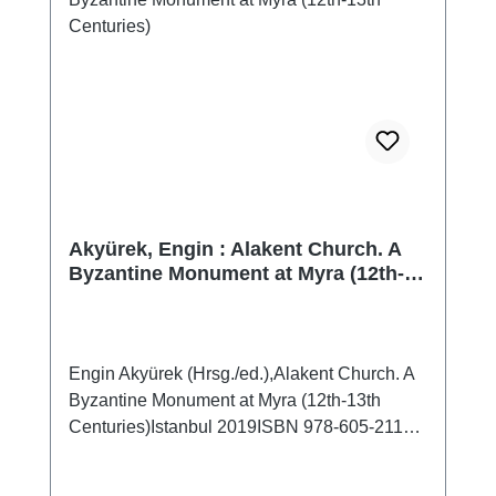
Akyürek, Engin : Alakent Church. A
Byzantine Monument at Myra (12th-
13th Centuries)
Engin Akyürek (Hrsg./ed.),Alakent Church. A
Byzantine Monument at Myra (12th-13th
Centuries)Istanbul 2019ISBN 978-605-2116-
15-9274 S. mit zahlr. Farb- und S/W-Abb., 28
x 21,5 cm; kartoniert