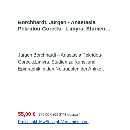
Borchhardt, Jürgen - Anastasia
Pekridou-Gorecki - Limyra. Studien
zu Kunst und Epigraphik in den
Nekropolen der Antike
Jürgen Borchhardt – Anastasia Pekridou-
Gorecki,Limyra. Studien zu Kunst und
Epigraphik in den Nekropolen der Antike
(Forschungen in Limyra 5)Wien 2012 ISBN
978-3-85161-062-8465 S., 100 S/W-Taf.,
zahlr. S/W-Abb., 8 Faltpläne in Kartenmappe,
29,7 x 21 cm; kartoniert
Verkaufspreis:
Regulärer Preis:
55,00 €
179,00 €
(69.27% gespart)
Preise inkl. MwSt. zzgl. Versandkosten