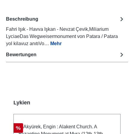
Beschreibung
Fahri Işık - Havva Işkan - Nevzat Çevik,Miliarium
LyciaeDas Wegweisermonument von Patara / Patara
yol kilavuz anıtıVo…
Mehr
Bewertungen
Produktgalerie überspringen
Lykien
Rabatt
%