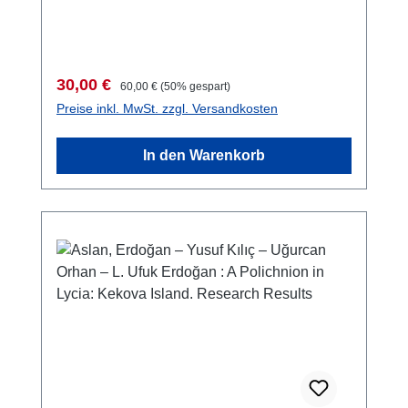
Verkaufspreis:
Regulärer Preis:
30,00 €
60,00 €
(50% gespart)
Preise inkl. MwSt. zzgl. Versandkosten
In den Warenkorb