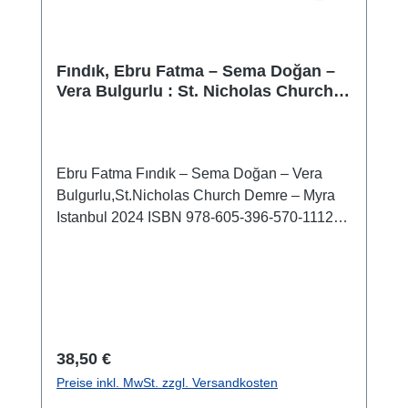
erfolgt sind, schließt vorliegender Band nun
die Studien zum Kenotaph des Gaius Caesar
in Limyra ab.
Fındık, Ebru Fatma – Sema Doğan –
Vera Bulgurlu : St. Nicholas Church
Demre – Myra
Ebru Fatma Fındık – Sema Doğan – Vera
Bulgurlu,St.Nicholas Church Demre – Myra
Istanbul 2024 ISBN 978-605-396-570-1112
S./pp., zahlr Farbabb./num. colour figs., 23,5 x
16,5 cm; broschiert/softcover
Regulärer Preis:
38,50 €
Preise inkl. MwSt. zzgl. Versandkosten