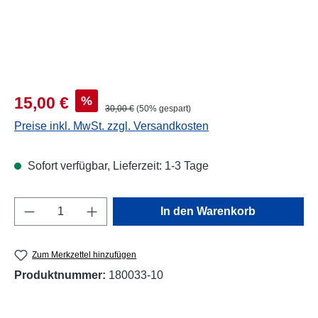
Verkaufspreis:
%
15,00 €
Regulärer Preis:
30,00 €
(50% gespart)
Preise inkl. MwSt. zzgl. Versandkosten
Sofort verfügbar, Lieferzeit: 1-3 Tage
Produkt Anzahl: Gib den gewünschten Wert e
In den Warenkorb
Zum Merkzettel hinzufügen
Produktnummer:
180033-10