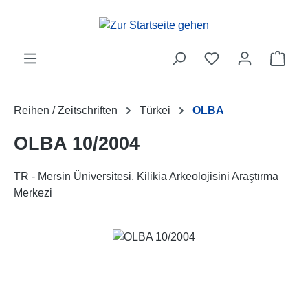
Zum Hauptinhalt springen
Ware
Reihen / Zeitschriften
Türkei
OLBA
OLBA 10/2004
TR - Mersin Üniversitesi, Kilikia Arkeolojisini Araştırma
Merkezi
Bildergalerie überspringen