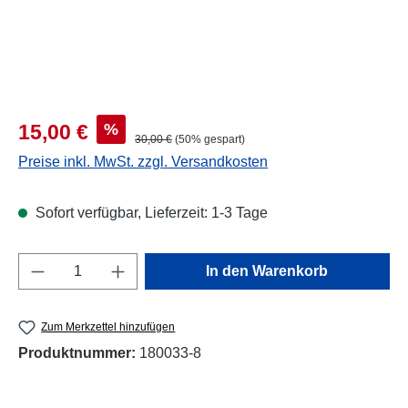
Verkaufspreis:
%
15,00 €
Regulärer Preis:
30,00 €
(50% gespart)
Preise inkl. MwSt. zzgl. Versandkosten
Sofort verfügbar, Lieferzeit: 1-3 Tage
Produkt Anzahl: Gib den gewünschten Wert e
In den Warenkorb
Zum Merkzettel hinzufügen
Produktnummer:
180033-8