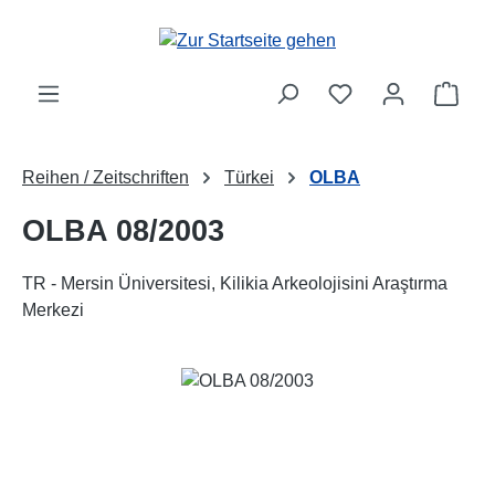
Zum Hauptinhalt springen
Ware
Reihen / Zeitschriften
Türkei
OLBA
OLBA 08/2003
TR - Mersin Üniversitesi, Kilikia Arkeolojisini Araştırma
Merkezi
Bildergalerie überspringen