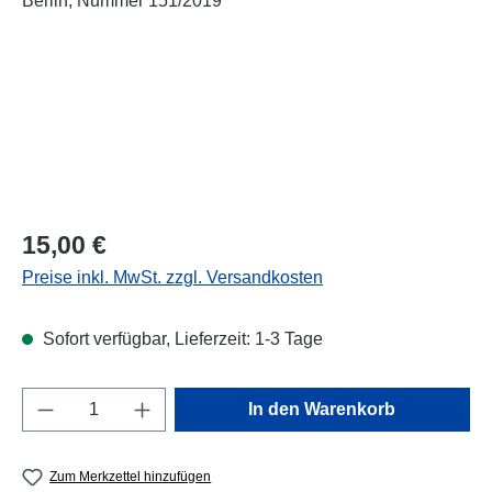
Regulärer Preis:
15,00 €
Preise inkl. MwSt. zzgl. Versandkosten
Sofort verfügbar, Lieferzeit: 1-3 Tage
Produkt Anzahl: Gib den gewünschten Wert e
In den Warenkorb
Zum Merkzettel hinzufügen