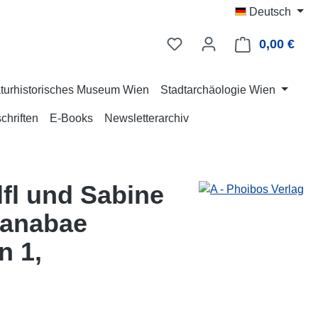
Deutsch
0,00 €
Ware
turhistorisches Museum Wien
Stadtarchäologie Wien
chriften
E-Books
Newsletterarchiv
lfl und Sabine
canabae
n 1,