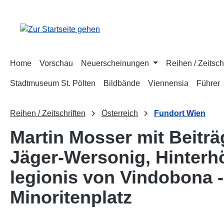
m Hauptinhalt springen
Zur Suche springen
Zur Hauptnavigation springen
Home
Vorschau
Neuerscheinungen
Reihen / Zeitsch
Stadtmuseum St. Pölten
Bildbände
Viennensia
Führer
Reihen / Zeitschriften
Österreich
Fundort Wien
Martin Mosser mit Beiträ
Jäger-Wersonig, Hinterh
legionis von Vindobona 
Minoritenplatz