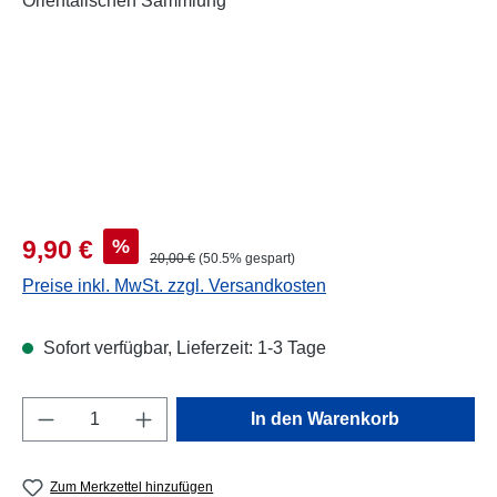
Verkaufspreis:
%
9,90 €
Regulärer Preis:
20,00 €
(50.5% gespart)
Preise inkl. MwSt. zzgl. Versandkosten
Sofort verfügbar, Lieferzeit: 1-3 Tage
Produkt Anzahl: Gib den gewünschten Wert e
In den Warenkorb
Zum Merkzettel hinzufügen