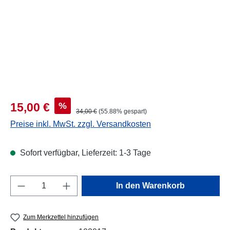
Verkaufspreis:
%
15,00 €
Regulärer Preis:
34,00 €
(55.88% gespart)
Preise inkl. MwSt. zzgl. Versandkosten
Sofort verfügbar, Lieferzeit: 1-3 Tage
Produkt Anzahl: Gib den gewünschten Wert e
In den Warenkorb
Zum Merkzettel hinzufügen