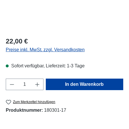
Regulärer Preis:
22,00 €
Preise inkl. MwSt. zzgl. Versandkosten
Sofort verfügbar, Lieferzeit: 1-3 Tage
Produkt Anzahl: Gib den gewünschten Wert e
In den Warenkorb
Zum Merkzettel hinzufügen
Produktnummer:
180301-17