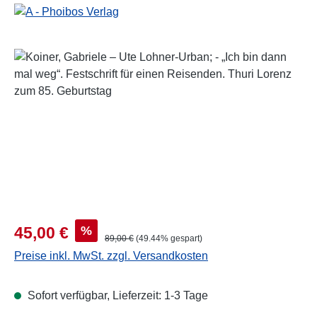
Bildergalerie überspringen
Verkaufspreis:
%
45,00 €
Regulärer Preis:
89,00 €
(49.44% gespart)
Preise inkl. MwSt. zzgl. Versandkosten
Sofort verfügbar, Lieferzeit: 1-3 Tage