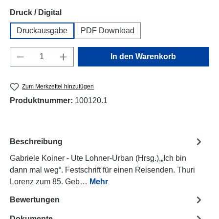
auswählen
Druck / Digital
Druckausgabe
PDF Download
Produkt Anzahl: Gib den gewünschten Wert e
In den Warenkorb
Zum Merkzettel hinzufügen
Produktnummer:
100120.1
Beschreibung
Gabriele Koiner - Ute Lohner-Urban (Hrsg.),„Ich bin
dann mal weg“. Festschrift für einen Reisenden. Thuri
Lorenz zum 85. Geb…
Mehr
Bewertungen
Dokumente