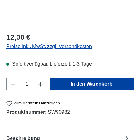
Regulärer Preis:
12,00 €
Preise inkl. MwSt. zzgl. Versandkosten
Sofort verfügbar, Lieferzeit: 1-3 Tage
Produkt Anzahl: Gib den gewünschten Wert e
In den Warenkorb
Zum Merkzettel hinzufügen
Produktnummer:
SW90982
Beschreibung