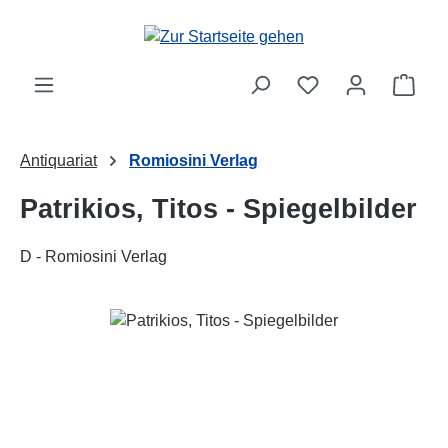
Zum Hauptinhalt springen
Ware
Antiquariat
Romiosini Verlag
Patrikios, Titos - Spiegelbilder
D - Romiosini Verlag
Bildergalerie überspringen