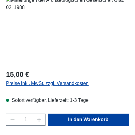
Regulärer Preis:
15,00 €
Preise inkl. MwSt. zzgl. Versandkosten
Sofort verfügbar, Lieferzeit: 1-3 Tage
Produkt Anzahl: Gib den gewünschten Wert e
In den Warenkorb