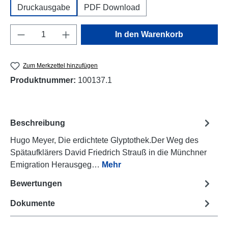
Druckausgabe
PDF Download
Produkt Anzahl: Gib den gewünschten Wert e
In den Warenkorb
Zum Merkzettel hinzufügen
Produktnummer:
100137.1
Beschreibung
Hugo Meyer, Die erdichtete Glyptothek.Der Weg des
Spätaufklärers David Friedrich Strauß in die Münchner
Emigration Herausgeg…
Mehr
Bewertungen
Dokumente