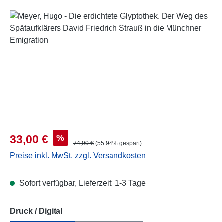
Bildergalerie überspringen
Verkaufspreis:
%
33,00 €
Regulärer Preis:
74,90 €
(55.94% gespart)
Preise inkl. MwSt. zzgl. Versandkosten
Sofort verfügbar, Lieferzeit: 1-3 Tage
auswählen
Druck / Digital