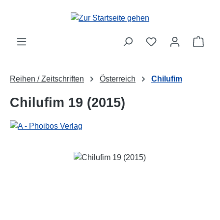
Zum Hauptinhalt springen
Ware
Reihen / Zeitschriften
Österreich
Chilufim
Chilufim 19 (2015)
Bildergalerie überspringen