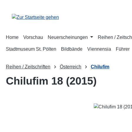
m Hauptinhalt springen
Zur Suche springen
Zur Hauptnavigation springen
Home
Vorschau
Neuerscheinungen
Reihen / Zeitsch
Stadtmuseum St. Pölten
Bildbände
Viennensia
Führer
Reihen / Zeitschriften
Österreich
Chilufim
Chilufim 18 (2015)
Bildergalerie überspringen