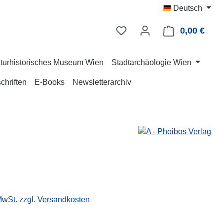
Deutsch
0,00 €
Ware
turhistorisches Museum Wien
Stadtarchäologie Wien
chriften
E-Books
Newsletterarchiv
eis:
 MwSt. zzgl. Versandkosten