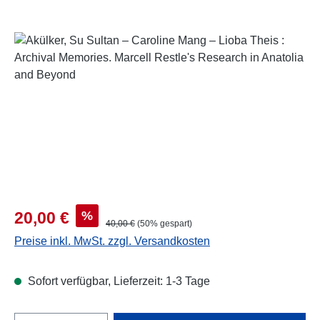
Bildergalerie überspringen
Verkaufspreis:
%
20,00 €
Regulärer Preis:
40,00 €
(50% gespart)
Preise inkl. MwSt. zzgl. Versandkosten
Sofort verfügbar, Lieferzeit: 1-3 Tage