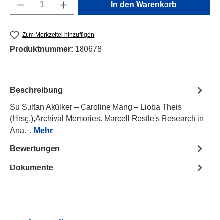
Produkt Anzahl: Gib den gewünschten Wert e
In den Warenkorb
Zum Merkzettel hinzufügen
Produktnummer:
180678
Beschreibung
Su Sultan Akülker – Caroline Mang – Lioba Theis
(Hrsg.),Archival Memories. Marcell Restle's Research in
Ana…
Mehr
Bewertungen
Dokumente