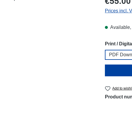
€55.00
Prices incl. 
Available,
Select
Print / Digita
PDF Down
Add to wishl
Product nu