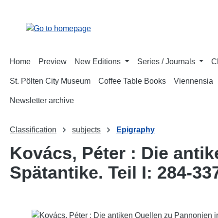
p to main content
Skip to search
Skip to main navigation
Home
Preview
New Editions
Series / Journals
C
St. Pölten City Museum
Coffee Table Books
Viennensia
Newsletter archive
Classification
subjects
Epigraphy
Kovács, Péter : Die anti
Spätantike. Teil I: 284-33
Skip image gallery