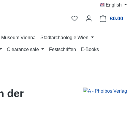
English
€0.00
Shop
ry Museum Vienna
Stadtarchäologie Wien
Clearance sale
Festschriften
E-Books
n der
: