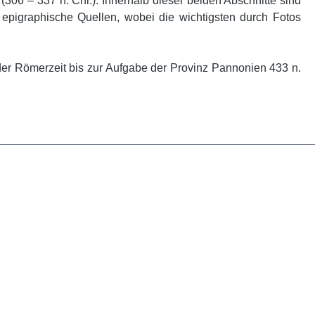
 (306 – 337 n. Chr.). Innerhalb dieser beiden Abschnitte sind
 epigraphische Quellen, wobei die wichtigsten durch Fotos
 der Römerzeit bis zur Aufgabe der Provinz Pannonien 433 n.