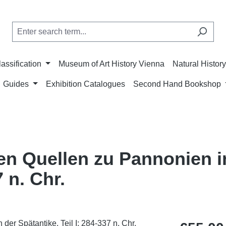
lassification
Museum of Art History Vienna
Natural Histo
Guides
Exhibition Catalogues
Second Hand Bookshop
ken Quellen zu Pannonien i
7 n. Chr.
Regular price