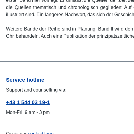
erster Band hier vorliegt: Er umfasst die Quellen der Zeit d
die Quellen thematisch und chronologisch gegliedert: Auf
illustriert sind. Ein längeres Nachwort, das sich der Gesch
Weitere Bände der Reihe sind in Planung: Band II wird den 
Chr. behandeln. Auch eine Publikation der prinzipatszeitlich
Service hotline
Support and counselling via:
+43 1 544 03 19-1
Mon-Fri, 9 am - 3 pm
Or via our
contact form
.