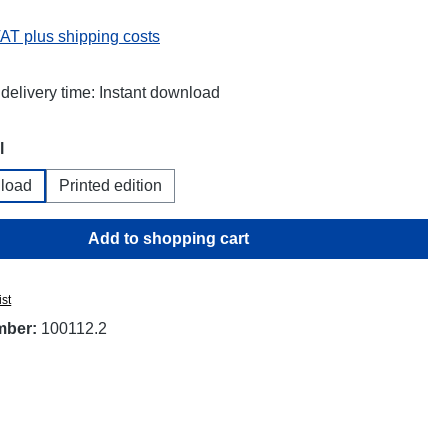
VAT plus shipping costs
 delivery time: Instant download
l
load
Printed edition
Add to shopping cart
ist
mber:
100112.2